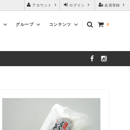
アカウント
ログイン
会員登録
覧
グループ
コンテンツ
0
天ぷら・ごぼう巻き
取扱い店 一覧
大和の干物