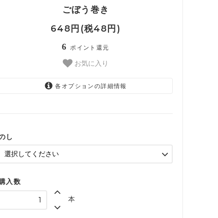
ごぼう巻き
648円(税48円)
6
ポイント還元
お気に入り
各オプションの詳細情報
希望しない
無地のし
御祝
のし
内祝
お歳暮
購入数
お中元
本
御礼
仏熨斗