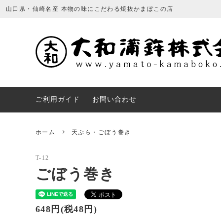
山口県・仙崎名産 本物の味にこだわる焼抜かまぼこの店
すべての商品
2023年お歳暮
大和のこだわり
かまぼ
会社概
お得なセット（送料込）
送料について
紙袋
ご利用ガイド
お問い合わせ
ホーム
天ぷら・ごぼう巻き
T-12
ごぼう巻き
648円(税48円)